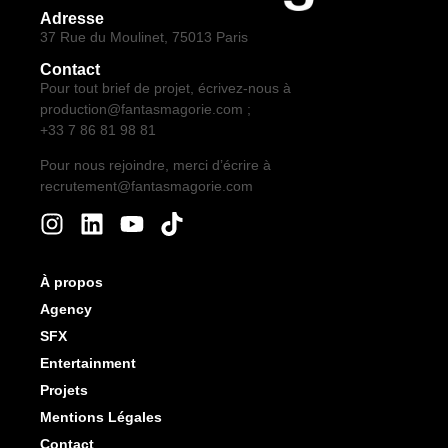
Adresse
37 Rue du Moulinet, 75013 Paris
Contact
Pour tout brief de projet, écrivez-nous à
production@fantasmagorie.com ;
+33 7 86 81 98 81
Pour nous rejoindre, merci d’écrire à
recrutement@fantasmagorie.com
À propos
Agency
SFX
Entertainment
Projets
Mentions Légales
Contact