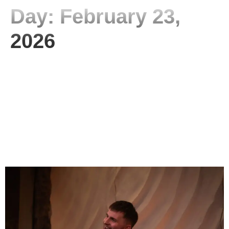
Day:
February 23,
2026
Placement de marque
YouTube : comment créer
des collaborations
sponsorisées immersives
et performantes