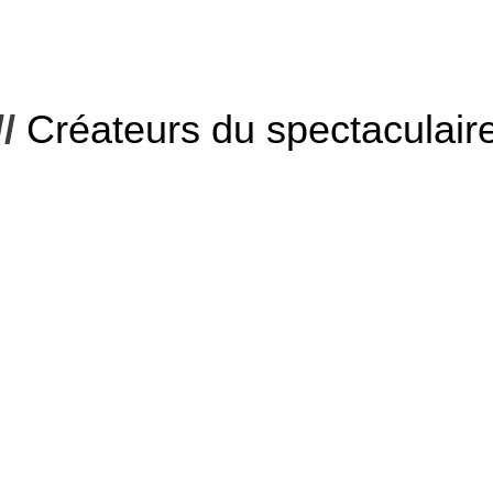
//
C
r
é
a
t
e
u
r
s
d
u
s
p
e
c
t
a
c
u
l
a
i
r