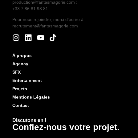
production@fantasmagorie.com ;
+33 7 86 81 98 81
Pour nous rejoindre, merci d’écrire à
recrutement@fantasmagorie.com
À propos
Agency
SFX
Entertainment
Projets
Mentions Légales
Contact
Discutons en !
Confiez-nous votre projet.