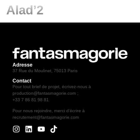
Alad’2
Adresse
37 Rue du Moulinet, 75013 Paris
Contact
Pour tout brief de projet, écrivez-nous à
production@fantasmagorie.com ;
+33 7 86 81 98 81
Pour nous rejoindre, merci d’écrire à
recrutement@fantasmagorie.com