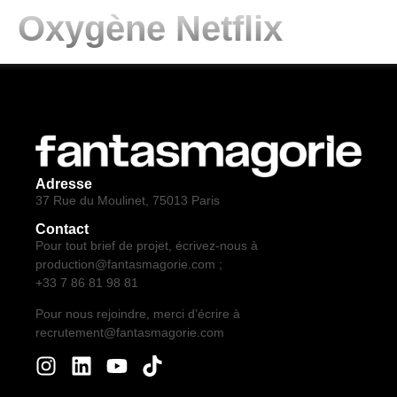
Oxygène Netflix
Adresse
37 Rue du Moulinet, 75013 Paris
Contact
Pour tout brief de projet, écrivez-nous à
production@fantasmagorie.com ;
+33 7 86 81 98 81
Pour nous rejoindre, merci d’écrire à
recrutement@fantasmagorie.com