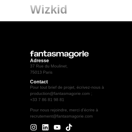
Wizkid
Adresse
37 Rue du Moulinet,
75013 Paris
Contact
Pour tout brief de projet, écrivez-nous à
production@fantasmagorie.com ;
+33 7 86 81 98 81
Pour nous rejoindre, merci d’écrire à
recrutement@fantasmagorie.com