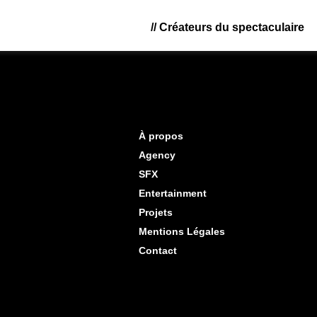
//
C
r
é
a
t
e
u
r
s
d
u
s
p
e
c
t
a
c
u
l
a
i
r
e
À propos
Agency
SFX
Entertainment
Projets
Mentions Légales
Contact