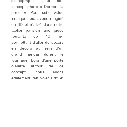
scénographie pour son
concept phare « Derrière la
porte ». Pour cette vidéo
iconique nous avons imaginé
en 3D et réalisé dans notre
atelier parisien une pièce
roulante de 40 m²,
permettant d’aller de décors
en décors au sein d’un
grand hangar durant le
tournage. Lors d’une porte
ouverte autour de ce
concept, nous avons
également fait voler Éric et
Ramzy à l’aide de nos
machines de vol, ajoutant
une touche inédite à la
vidéo.