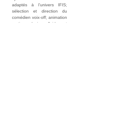
adaptés à l’univers IFIS;
sélection et direction du
comédien voix-off; animation
motion design fluide et
accessible; gestion des
échanges avec le client
(validations, ajustements) et
livraison de deux vidéos
finalisées, prêtes à l’emploi
dans plusieurs formats
Quel était le besoin ?
Créer à la fois une