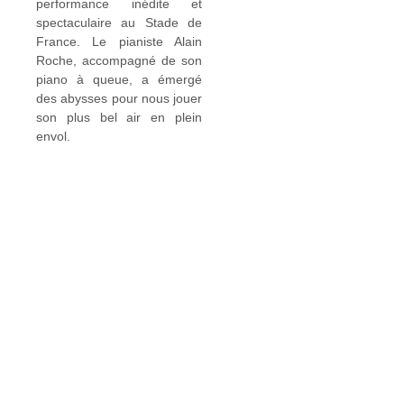
performance inédite et
spectaculaire au Stade de
France. Le pianiste Alain
Roche, accompagné de son
piano à queue, a émergé
des abysses pour nous jouer
son plus bel air en plein
envol.
Quel était le besoin ?
Faire voler Alain
Roche et son piano.
Grâce à notre machine de vol spécialement conçue pour
ce type de prestation, Alain Roche suspendu dans les airs